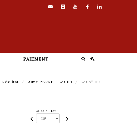
contact@euvrard-
instagram
youtube
facebook
linkedin
fabre.com
PAIEMENT
Résultat
Aimé PERRE - Lot 119
Lot n° 119
Aller au lot