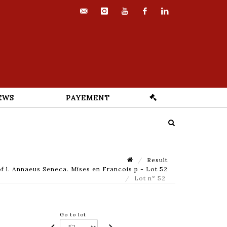
contact@euvrard-
instagram
youtube
facebook
linkedin
fabre.com
EWS
PAYEMENT
Result
l. Annaeus Seneca. Mises en Francois p - Lot 52
Lot n° 52
Go to lot