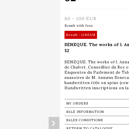
80 - 100 EUR
Result with fees
Result :
128EUR
SENEQUE. The works of l. An
52
SENEQUE. The works of l. Anna
de Chalvet, Conseillier du Roy 
Enquestes du Parlement de Tolo
suasoires de M. Annæus Seneca. 
handwritten title on spine (co
Handwritten inscriptions on las
MY ORDERS
SALE INFORMATION
SALES CONDITIONS
RETURN TO CATALOGUE