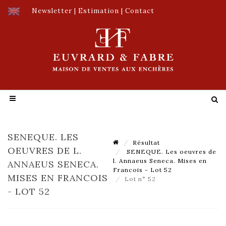
Newsletter
|
Estimation
|
Contact
SENEQUE. LES
Résultat
OEUVRES DE L.
SENEQUE. Les oeuvres de
l. Annaeus Seneca. Mises en
ANNAEUS SENECA.
Francois - Lot 52
MISES EN FRANCOIS
Lot n° 52
- LOT 52