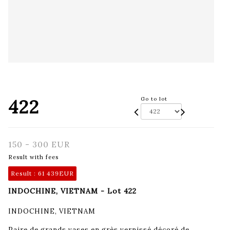
422
Go to lot
150 - 300 EUR
Result with fees
Result :
61 439EUR
INDOCHINE, VIETNAM - Lot 422
INDOCHINE, VIETNAM
Paire de grands vases en grès vernissé décoré de