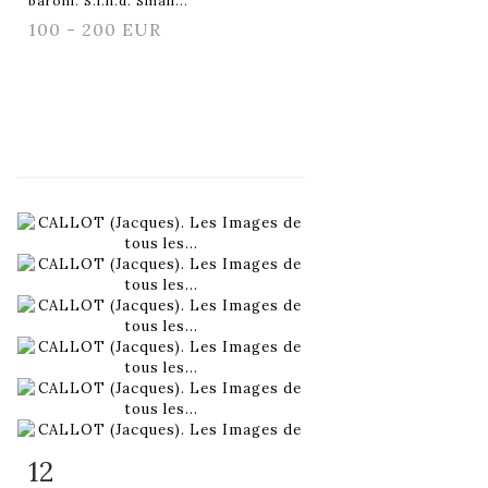
baroni. S.l.n.d. Small...
100 - 200 EUR
12
Item detail
Zoom