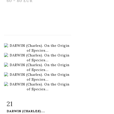
60 - 80 EUR
21
Item detail
Zoom
DARWIN (CHARLES)....