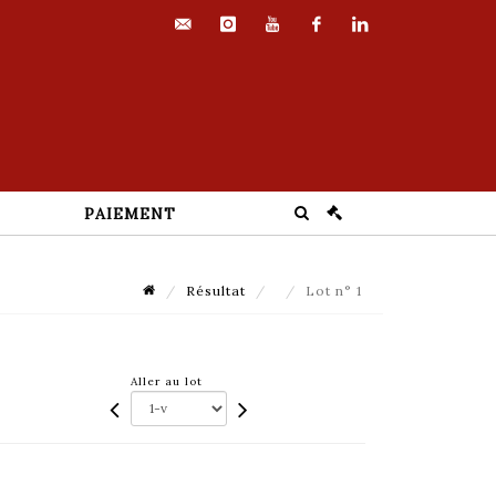
contact@euvrard-
instagram
youtube
facebook
linkedin
fabre.com
PAIEMENT
Résultat
Lot n° 1
Aller au lot