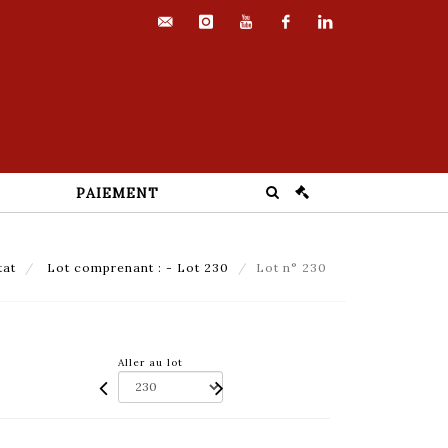
contact@euvrard-
instagram
youtube
facebook
linkedin
fabre.com
PAIEMENT
tat
Lot comprenant : - Lot 230
Lot n° 230
Aller au lot