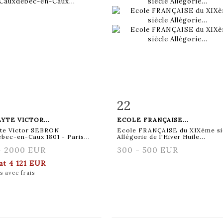
22
 détaillée
Zoom
Fiche détaillée
Zoo
YTE VICTOR...
ECOLE FRANÇAISE...
yte Victor SEBRON
Ecole FRANÇAISE du XIXème si
bec-en-Caux 1801 - Paris...
Allégorie de l'Hiver Huile...
- 2000 EUR
300 - 500 EUR
tat
4 121 EUR
s avec frais