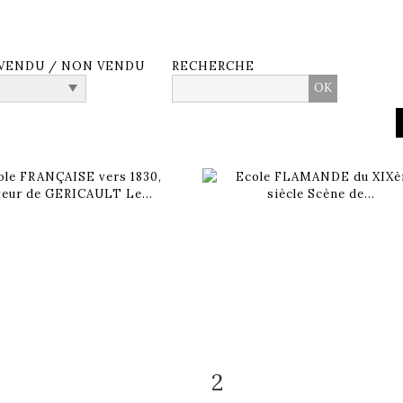
VENDU / NON VENDU
RECHERCHE
2
 détaillée
Zoom
Fiche détaillée
Zoo