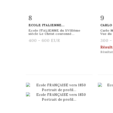
8
9
Fiche détaillée
Zoom
Fiche
ECOLE ITALIENNE...
CARLO 
Ecole ITALIENNE du XVIIIème
Carlo 
siècle Le Christ couronné...
Vue du 
400 - 600 EUR
300 -
Résul
Résultat