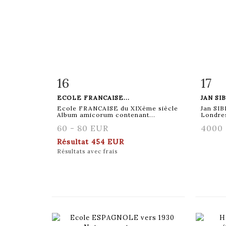
16
17
Fiche détaillée
Zoom
Fiche
ECOLE FRANCAISE...
JAN SI
Ecole FRANCAISE du XIXème siècle
Jan SI
Album amicorum contenant...
Londres
60 - 80 EUR
4000 
Résultat
454 EUR
Résultats avec frais