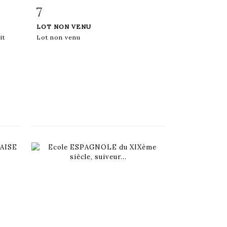
7
m
Fiche détaillée
Zoom
LOT NON VENU
it
Lot non venu