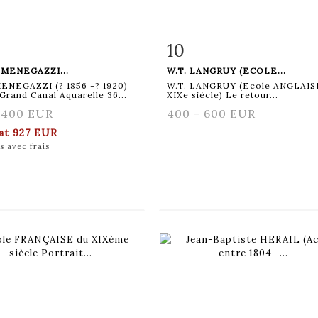
10
 détaillée
Zoom
Fiche détaillée
Zoo
MENEGAZZI...
W.T. LANGRUY (ECOLE...
MENEGAZZI (? 1856 -? 1920)
W.T. LANGRUY (Ecole ANGLAIS
Grand Canal Aquarelle 36...
XIXe siècle) Le retour...
 400 EUR
400 - 600 EUR
tat
927 EUR
s avec frais