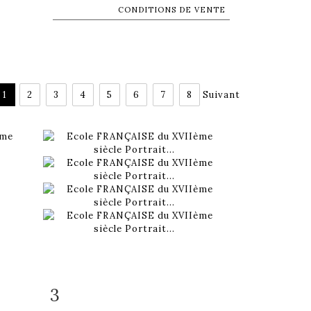
CONDITIONS DE VENTE
1
2
3
4
5
6
7
8
Suivant
3
m
Fiche détaillée
Zoom