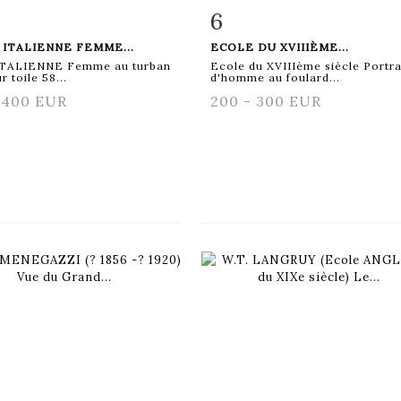
6
 détaillée
Zoom
Fiche détaillée
Zoo
ITALIENNE FEMME...
ECOLE DU XVIIIÈME...
ITALIENNE Femme au turban
Ecole du XVIIIème siècle Portra
r toile 58...
d'homme au foulard...
 400 EUR
200 - 300 EUR