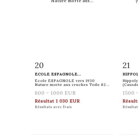
20
21
Fiche détaillée
Zoom
Fiche
ECOLE ESPAGNOLE...
HIPPOL
Ecole ESPAGNOLE vers 1930
Hippol
Nature morte aux cruches Toile 82...
(Cauxde
800 - 1000 EUR
1500 
Résultat
1 030 EUR
Résul
Résultats avec frais
Résultat