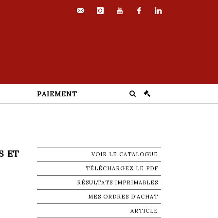
contact@euvrard-
instagram
youtube
facebook
linkedin
fabre.com
PAIEMENT
S ET
VOIR LE CATALOGUE
TÉLÉCHARGEZ LE PDF
RÉSULTATS IMPRIMABLES
MES ORDRES D'ACHAT
ARTICLE