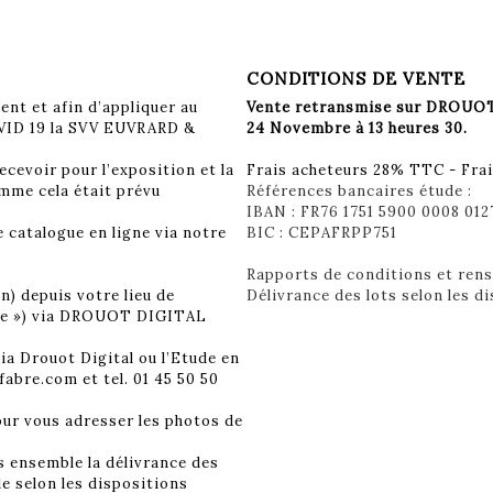
CONDITIONS DE VENTE
nt et afin d’appliquer au
Vente retransmise sur DROUOT 
COVID 19 la SVV EUVRARD &
24 Novembre à 13 heures 30.
evoir pour l’exposition et la
Frais acheteurs 28% TTC - Frai
mme cela était prévu
Références bancaires étude :
IBAN : FR76 1751 5900 0008 012
 catalogue en ligne via notre
BIC : CEPAFRPP751
Rapports de conditions et ren
n) depuis votre lieu de
Délivrance des lots selon les d
ome ») via DROUOT DIGITAL
ia Drouot Digital ou l’Etude en
bre.com et tel. 01 45 50 50
our vous adresser les photos de
s ensemble la délivrance des
le selon les dispositions