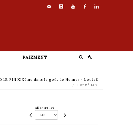
contact@euvrard-
instagram
youtube
facebook
linkedin
fabre.com
PAIEMENT
LE FIN XIXème dans le goût de Henner - Lot 148
Lot n° 148
Aller au lot