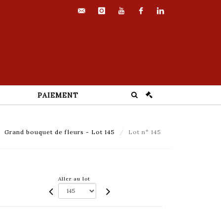
contact@euvrard-
instagram
youtube
facebook
linkedin
fabre.com
PAIEMENT
Grand bouquet de fleurs - Lot 145
Lot n° 145
Aller au lot