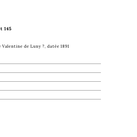
t 145
e Valentine de Luny ?, datée 1891