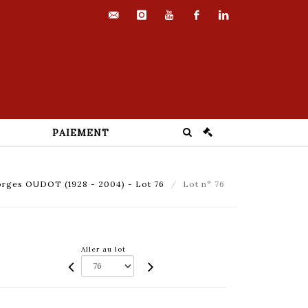
contact@euvrard-
instagram
youtube
facebook
linkedin
fabre.com
PAIEMENT
rges OUDOT (1928 - 2004) - Lot 76
Lot n° 76
Aller au lot