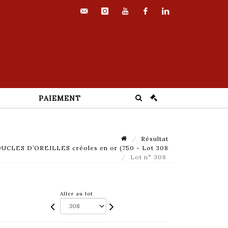
contact@euvrard-
instagram
youtube
facebook
linkedin
fabre.com
PAIEMENT
Résultat
UCLES D’OREILLES créoles en or (750 - Lot 308
Lot n° 308
Aller au lot