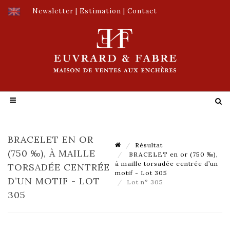
Newsletter
|
Estimation
|
Contact
BRACELET EN OR
Résultat
(750 ‰), À MAILLE
BRACELET en or (750 ‰),
à maille torsadée centrée d’un
TORSADÉE CENTRÉE
motif - Lot 305
D’UN MOTIF - LOT
Lot n° 305
305