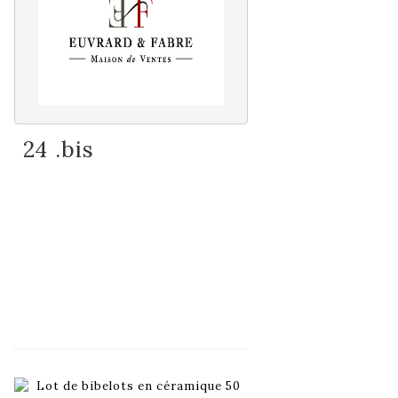
24 .bis
Fiche détaillée
Zoom