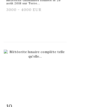
Météorite Ghadames tombée le 26
août 2018 sur Terre...
3000 - 4000 EUR
10
Fiche détaillée
Zoom