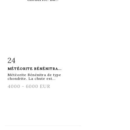
24
Fiche détaillée
Zoom
MÉTÉORITE BÉNÉNITRA...
Météorite Bénénitra de type
chondrite. La chute est...
4000 - 6000 EUR