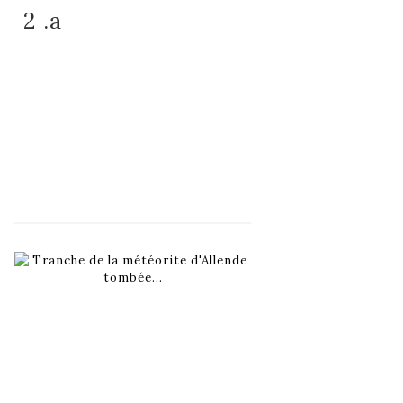
2 .a
Fiche détaillée
Zoom