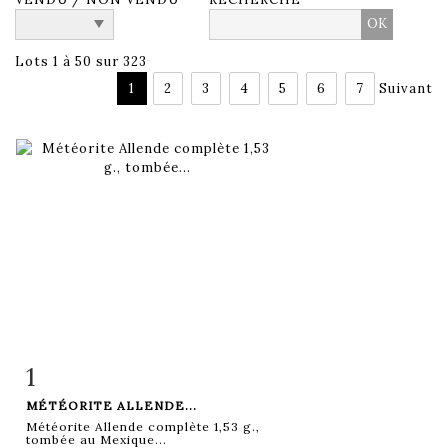
Lots 1 à 50 sur 323
1
2
3
4
5
6
7
Suivant
1
Fiche détaillée
Zoom
MÉTÉORITE ALLENDE...
Météorite Allende complète 1,53 g.,
tombée au Mexique...