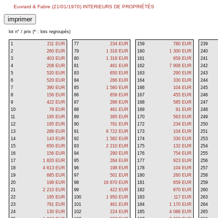
Euvrard & Fabre (21/01/1970) INTERIEURS DE PROPRIÉTÉS
lot n° / prix (* : lots regroupés)
1
211 EUR
77
234 EUR
159
780 EUR
239
2
260 EUR
79
1 318 EUR
160
1 300 EUR
240
3
403 EUR
80
1 318 EUR
161
659 EUR
241
4
208 EUR
81
461 EUR
162
7 908 EUR
242
5
520 EUR
83
650 EUR
163
290 EUR
243
6
520 EUR
84
286 EUR
164
330 EUR
244
7
390 EUR
85
1 560 EUR
166
104 EUR
245
8
156 EUR
86
659 EUR
167
455 EUR
246
9
422 EUR
87
286 EUR
168
585 EUR
247
10
78 EUR
88
461 EUR
169
91 EUR
248
11
195 EUR
89
395 EUR
170
563 EUR
249
12
195 EUR
90
791 EUR
172
234 EUR
250
13
286 EUR
91
6 722 EUR
173
104 EUR
251
14
143 EUR
92
1 582 EUR
174
330 EUR
253
15
650 EUR
93
2 210 EUR
175
132 EUR
254
16
156 EUR
94
290 EUR
176
754 EUR
255
17
1 820 EUR
95
264 EUR
177
923 EUR
256
18
4 613 EUR
96
198 EUR
178
104 EUR
257
19
685 EUR
97
501 EUR
180
260 EUR
258
20
198 EUR
98
16 870 EUR
181
659 EUR
259
21
2 210 EUR
99
422 EUR
182
870 EUR
260
22
195 EUR
100
1 950 EUR
183
117 EUR
263
23
791 EUR
101
461 EUR
184
1 170 EUR
264
24
130 EUR
102
224 EUR
185
4 086 EUR
265