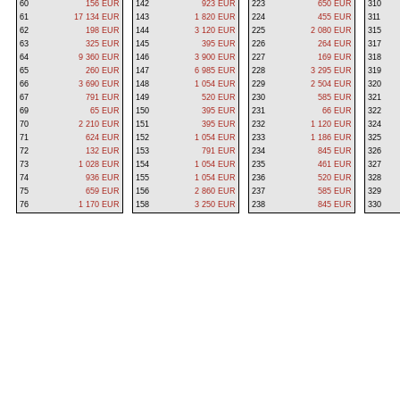
60
156 EUR
142
923 EUR
223
650 EUR
310
61
17 134 EUR
143
1 820 EUR
224
455 EUR
311
62
198 EUR
144
3 120 EUR
225
2 080 EUR
315
63
325 EUR
145
395 EUR
226
264 EUR
317
64
9 360 EUR
146
3 900 EUR
227
169 EUR
318
65
260 EUR
147
6 985 EUR
228
3 295 EUR
319
66
3 690 EUR
148
1 054 EUR
229
2 504 EUR
320
67
791 EUR
149
520 EUR
230
585 EUR
321
69
65 EUR
150
395 EUR
231
66 EUR
322
70
2 210 EUR
151
395 EUR
232
1 120 EUR
324
71
624 EUR
152
1 054 EUR
233
1 186 EUR
325
72
132 EUR
153
791 EUR
234
845 EUR
326
73
1 028 EUR
154
1 054 EUR
235
461 EUR
327
74
936 EUR
155
1 054 EUR
236
520 EUR
328
75
659 EUR
156
2 860 EUR
237
585 EUR
329
76
1 170 EUR
158
3 250 EUR
238
845 EUR
330