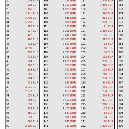
25
1 063 EUR
103
237 EUR
187
2 900 EUR
266
26
325 EUR
104
1 120 EUR
188
4 680 EUR
268
28
1 186 EUR
105
1 235 EUR
189
676 EUR
270
29
2 241 EUR
106
650 EUR
191
390 EUR
274
30
2 702 EUR
108
845 EUR
193
554 EUR
275
31
35 750 EUR
110
501 EUR
194
1 300 EUR
276
32
395 EUR
111
4 225 EUR
195
91 EUR
277
33
237 EUR
112
3 295 EUR
197
2 860 EUR
278
34
422 EUR
113
2 241 EUR
198
1 105 EUR
280
36
290 EUR
115
80 600 EUR
199
395 EUR
281
37
422 EUR
116
2 600 EUR
201
53 EUR
282
38
3 690 EUR
117
2 340 EUR
202
65 EUR
283
40
1 450 EUR
118
2 730 EUR
203
130 EUR
286
41
725 EUR
119
1 560 EUR
204
132 EUR
287
42
364 EUR
120
1 625 EUR
205
1 690 EUR
290
43
260 EUR
125
527 EUR
206
390 EUR
292
45
198 EUR
126
395 EUR
207
195 EUR
293
46
1 950 EUR
127
520 EUR
208
260 EUR
294
47
264 EUR
128
857 EUR
209
234 EUR
296
48
725 EUR
129
527 EUR
210
264 EUR
297
49
3 031 EUR
130
416 EUR
211
286 EUR
298
50
2 340 EUR
132
910 EUR
212
234 EUR
300
51
650 EUR
133
1 977 EUR
213
1 516 EUR
301
53
286 EUR
134
7 410 EUR
214
501 EUR
302
54
330 EUR
136
1 911 EUR
215
1 318 EUR
304
55
158 EUR
137
1 170 EUR
216
105 EUR
305
56
650 EUR
138
527 EUR
219
53 EUR
306
57
659 EUR
139
501 EUR
220
104 EUR
307
58
1 690 EUR
140
845 EUR
221
1 170 EUR
308
59
2 600 EUR
141
330 EUR
222
1 820 EUR
309