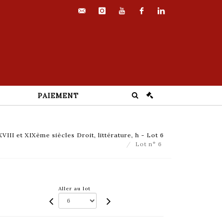
contact@euvrard-
instagram
youtube
facebook
linkedin
fabre.com
PAIEMENT
III et XIXème siècles Droit, littérature, h - Lot 6
Lot n° 6
Aller au lot