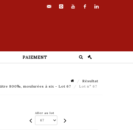
contact@euvrard-
instagram
youtube
facebook
linkedin
fabre.com
PAIEMENT
Résultat
titre 800‰, moulurées à six - Lot 67
Lot n° 67
Aller au lot