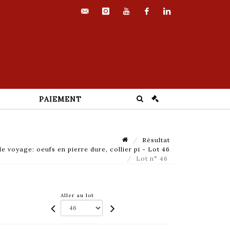
contact@euvrard-
instagram
youtube
facebook
linkedin
fabre.com
PAIEMENT
Résultat
e voyage: oeufs en pierre dure, collier pi - Lot 46
Lot n° 46
Aller au lot