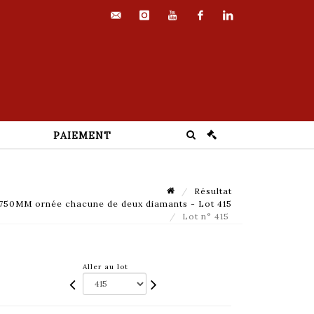
contact@euvrard-
instagram
youtube
facebook
linkedin
fabre.com
PAIEMENT
Résultat
0MM ornée chacune de deux diamants - Lot 415
Lot n° 415
Aller au lot