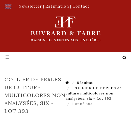
Newsletter
|
Estimation
|
Contact
COLLIER DE PERLES
Résultat
DE CULTURE
COLLIER DE PERLES de
culture multicolores non
MULTICOLORES NON
analysées, six - Lot 393
ANALYSÉES, SIX -
Lot n° 393
LOT 393